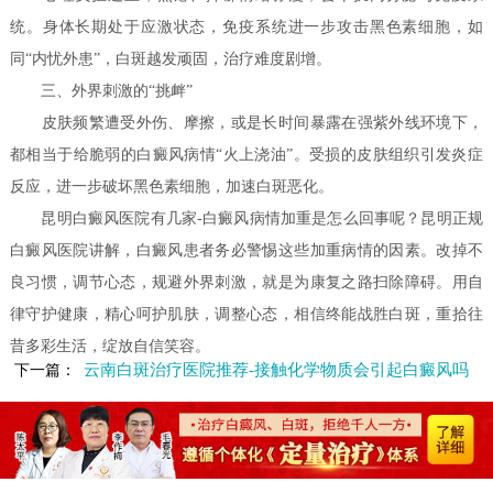
统。身体长期处于应激状态，免疫系统进一步攻击黑色素细胞，如
同“内忧外患”，白斑越发顽固，治疗难度剧增。
三、外界刺激的“挑衅”
皮肤频繁遭受外伤、摩擦，或是长时间暴露在强紫外线环境下，
都相当于给脆弱的白癜风病情“火上浇油”。受损的皮肤组织引发炎症
反应，进一步破坏黑色素细胞，加速白斑恶化。
昆明白癜风医院有几家-白癜风病情加重是怎么回事呢？昆明正规
白癜风医院讲解，白癜风患者务必警惕这些加重病情的因素。改掉不
良习惯，调节心态，规避外界刺激，就是为康复之路扫除障碍。用自
律守护健康，精心呵护肌肤，调整心态，相信终能战胜白斑，重拾往
昔多彩生活，绽放自信笑容。
云南白斑治疗医院推荐-接触化学物质会引起白癜风吗
下一篇：