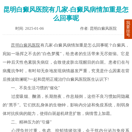
昆明白癜风医院有几家-白癜风病情加重是怎
么回事呢
我
要
时间: 2025-01-06
作者: 昆明白癜风医院
挂
号
昆明白癜风
医院
有几家-白癜风病情加重是怎么回事呢？白癜风，
宛如一场挥之不去的“白色梦魇”，给患者的生活带来无尽烦恼。它是
一种后天性色素脱失病症，会致使皮肤出现醒目的白斑。患者们在与
病魔抗争时，有时却无奈地发现病情越发严重，究竟是什么因素在背
后推波助澜呢?一起和昆明正规治疗白癜风医院医生认识下!
一、不良生活习惯的“催化”
过度吸烟、酗酒，长期熬夜，作息颠倒，这些不良习惯如同隐藏
的“黑手”。它们扰乱身体的生物钟，影响内分泌和免疫系统，削弱身
体对抗疾病的能力，使得白斑趁机肆意扩散，病情雪上加霜。
二、精神压力的“引爆”
心理负担过重，焦虑、抑郁情绪弥漫，会干扰内分泌与免疫系