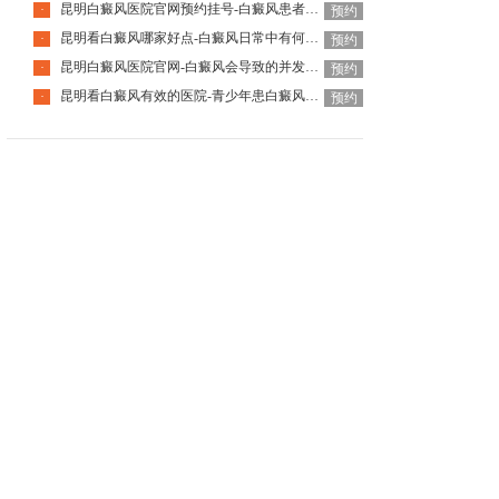
昆明白癜风医院官网预约挂号-白癜风患者日常该怎么护理好呢
·
预约
昆明看白癜风哪家好点-白癜风日常中有何要注意的
·
预约
昆明白癜风医院官网-白癜风会导致的并发症是什么
·
预约
昆明看白癜风有效的医院-青少年患白癜风为什么要趁早治疗
·
预约