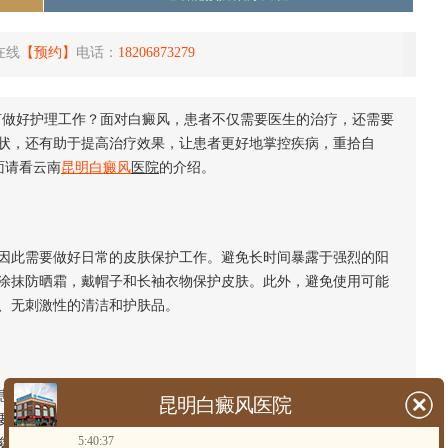
在线
【预约】
电话：
18206873279
做好护理工作？面对白癜风，患者不仅需要医生的治疗，还需要
状，还有助于提高治疗效果，让患者更好地掌控疾病，重拾自
面请看云南
昆明白癜风
医院
的介绍。
此需要做好日常的皮肤保护工作。避免长时间暴露于强烈的阳
涂抹防晒霜，戴帽子和长袖衣物保护皮肤。此外，避免使用可能
、无刺激性的清洁和护肤品。
者应摄取富含铜、锌、硒等微量元素的食物，如牡蛎、坚果和
昆明白癜风医院
要作用。同时，避免食用富含维生素C的食物，如柑橘、猕猴桃
5:40:37
酸是合成黑色素的必需物质。