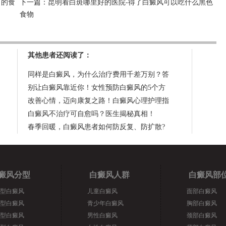
口的食
下一篇：
昆明看白斑哪里好的医院-得了白癜风可以吃什么黑色
食物
其他患者还阅读了：
同样是白癜风，为什么治疗费用千差万别？答
别让白癜风靠近你！女性预防白癜风的5个方
改善心情，迈向康复之路！白癜风心理护理指
白癜风不治疗可自愈吗？医生揭秘真相！
春季回暖，白癜风患者如何防反复、防扩散?
癜风分型
白癜风人群
白癜风部
型白癜风
儿童白癜风
面部白癜风
型白癜风
青少年白癜风
胸部白癜风
型白癜风
男性白癜风
颈部白癜风