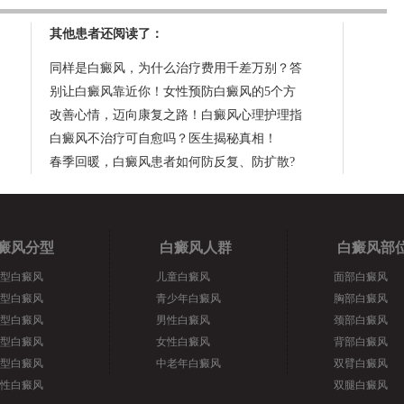
其他患者还阅读了：
同样是白癜风，为什么治疗费用千差万别？答
别让白癜风靠近你！女性预防白癜风的5个方
改善心情，迈向康复之路！白癜风心理护理指
白癜风不治疗可自愈吗？医生揭秘真相！
春季回暖，白癜风患者如何防反复、防扩散?
癜风分型
白癜风人群
白癜风部
型白癜风
儿童白癜风
面部白癜风
型白癜风
青少年白癜风
胸部白癜风
型白癜风
男性白癜风
颈部白癜风
型白癜风
女性白癜风
背部白癜风
型白癜风
中老年白癜风
双臂白癜风
性白癜风
双腿白癜风