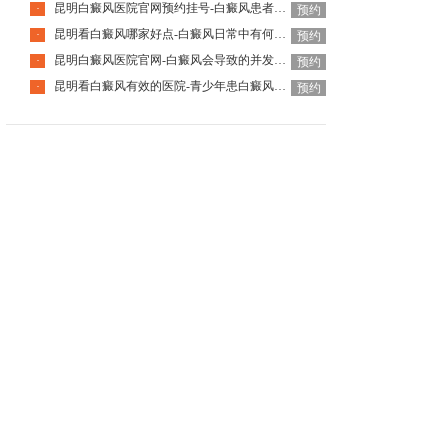
昆明白癜风医院官网预约挂号-白癜风患者日常该怎么护理好呢
·
预约
昆明看白癜风哪家好点-白癜风日常中有何要注意的
·
预约
昆明白癜风医院官网-白癜风会导致的并发症是什么
·
预约
昆明看白癜风有效的医院-青少年患白癜风为什么要趁早治疗
·
预约