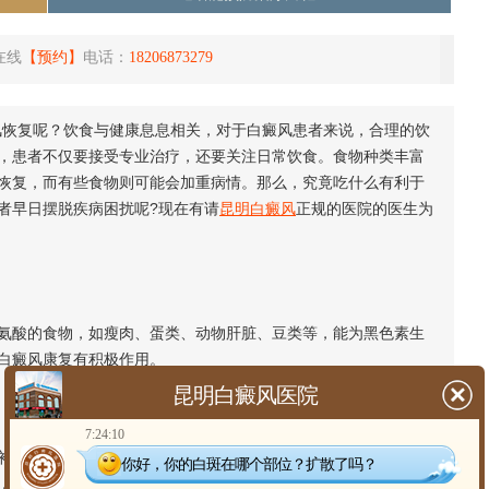
在线
【预约】
电话：
18206873279
恢复呢？饮食与健康息息相关，对于白癜风患者来说，合理的饮
，患者不仅要接受专业治疗，还要关注日常饮食。食物种类丰富
恢复，而有些食物则可能会加重病情。那么，究竟吃什么有利于
者早日摆脱疾病困扰呢?现在有请
昆明白癜风
正规的医院的医生为
酸的食物，如瘦肉、蛋类、动物肝脏、豆类等，能为黑色素生
白癜风康复有积极作用。
昆明白癜风医院
7:24:10
充这类元素可提高酪氨酸酶活性，加快黑色素生成。常见的含
你好，你的白斑在哪个部位？扩散了吗？
，患者可将这些食物合理搭配到日常饮食中。