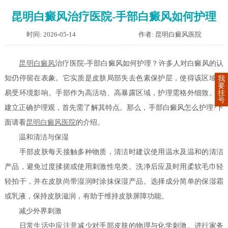
昆明白癜风治疗医院-手部白癜风如何护理
时间: 2026-05-14
作者: 昆明白癜风医院
昆明白癜风
治疗医院-手部白癜风如何护理？许多人对白癜风的认
知仍停留在表象。它实质是皮肤局部失去色素保护层，使得该区域更
我
要
挂
易受环境影响。手部作为高活动、高暴露区域，护理需格外细致。要
号
建立正确护理观，首先需了解其特点。那么，手部白癜风怎么护理?下
面请看
昆明白癜风医院
的介绍。
温和清洁与保湿
手部皮肤每天接触多种物质，清洁时建议使用温水及温和的清洁
产品，避免过度揉搓或使用刺激性皂类。洗净后应及时用柔软毛巾轻
轻拍干，并在皮肤尚带湿润时涂抹保湿产品。选择成分简单的保湿霜
或乳液，保持皮肤滋润，有助于维持皮肤屏障功能。
减少外界刺激
日常生活中应注意减少对手部皮肤的物理与化学刺激。进行家务