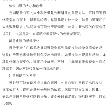
检查白斑的大小和数量
定期记录白斑的大小和数量是判断进展的重要方法。可以用透明
纸覆盖在白斑上，描摹其轮廓，每隔几周对比一次。如果白斑面积扩
大或数量增多，说明病情可能处于活动期。此外，新出现的白斑也值
得关注，尤其是发生在暴晒或摩擦部位的色素减退斑。
留意皮肤的感觉变化
部分患者在白癜风进展期可能会感到局部皮肤轻微瘙痒或敏感，
这是由于黑色素细胞受到免疫攻击所致。如果皮肤出现异常感觉，尤
其是伴随白斑变化，建议尽快就医。不过，并非所有患者都会出现这
种感觉，因此不能仅凭这一项指标判断。
注意日晒后的反应
紫外线可能会诱发或加重白癜风。如果白斑在日晒后出现发红、
瘙痒或扩大，说明皮肤对光线较为敏感，病情可能在发展。因此，白
癜风患者日常应做好防晒措施，避免长时间暴露在强烈阳光下，以减
少刺激。