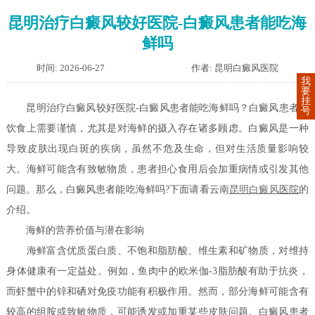
昆明治疗白癜风较好医院-白癜风患者能吃海
鲜吗
时间: 2026-06-27
作者: 昆明白癜风医院
我
要
挂
昆明治疗白癜风较好医院-白癜风患者能吃海鲜吗？白癜风患者在
号
饮食上需要谨慎，尤其是对海鲜的摄入存在诸多顾虑。白癜风是一种
导致皮肤出现白斑的疾病，虽然不危及生命，但对生活质量影响较
大。海鲜可能含有致敏物质，患者担心食用后会加重病情或引发其他
问题。那么，白癜风患者能吃海鲜吗?下面请看云南
昆明白癜风
医院
的
介绍。
海鲜的营养价值与潜在影响
海鲜富含优质蛋白质、不饱和脂肪酸、维生素和矿物质，对维持
身体健康有一定益处。例如，鱼肉中的欧米伽-3脂肪酸有助于抗炎，
而虾蟹中的锌和硒对免疫功能有积极作用。然而，部分海鲜可能含有
较高的组胺或致敏物质，可能诱发或加重某些皮肤问题。白癜风患者