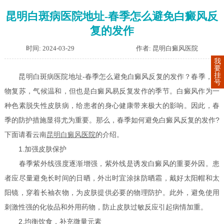
昆明白斑病医院地址-春季怎么避免白癜风反
复的发作
时间: 2024-03-29
作者: 昆明白癜风医院
我
要
挂
昆明白斑病医院地址-春季怎么避免白癜风反复的发作？春季，万
号
物复苏，气候温和，但也是白癜风易反复发作的季节。白癜风作为一
种色素脱失性皮肤病，给患者的身心健康带来极大的影响。因此，春
季的防护措施显得尤为重要。那么，春季如何避免白癜风反复的发作?
下面请看云南
的介绍。
昆明白癜风
医院
1.加强皮肤保护
春季紫外线强度逐渐增强，紫外线是诱发白癜风的重要外因。患
者应尽量避免长时间的日晒，外出时宜涂抹防晒霜，戴好太阳帽和太
阳镜，穿着长袖衣物，为皮肤提供必要的物理防护。此外，避免使用
刺激性强的化妆品和外用药物，防止皮肤过敏反应引起病情加重。
2.均衡饮食，补充微量元素