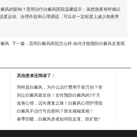
癜风的影响？昆明治疗白癜风医院温馨提示：虽然熬夜有时难以
适度运动、合理作息和心理调适，可以在一定程度上减少熬夜带
白癜风
下一篇：
昆明白癜风医院怎么样-如何才能预防白癜风反复呢
其他患者还阅读了：
同样是白癜风，为什么治疗费用千差万别？答
别让白癜风靠近你！女性预防白癜风的5个方
改善心情，迈向康复之路！白癜风心理护理指
白癜风不治疗可自愈吗？医生揭秘真相！
春季回暖，白癜风患者如何防反复、防扩散?