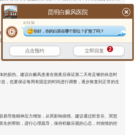
昆明白癜风医院
6:53:50
你好，你的白斑在哪个部位？扩散了吗？
度上缓解熬夜带来的负面影响。白癜风患者可以选择一些轻松
以帮助舒缓压力，改善睡眠质量，增强免疫力。但要注意避免剧
点击预约
立即回复
的损伤。建议白癜风患者在熬夜后保证第二天有足够的休息时
整作息，也要保证每周有固定的时间进行调整，逐步恢复到正常的生
易导致精神压力增加，从而影响病情。建议通过听音乐、冥想
医生的帮助，进行心理疏导，保持积极乐观的心态，对病情的控