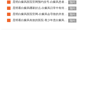
昆明白癜风医院官网预约挂号-白癜风患者日常该怎么护理好呢
·
预约
昆明看白癜风哪家好点-白癜风日常中有何要注意的
·
预约
昆明白癜风医院官网-白癜风会导致的并发症是什么
·
预约
昆明看白癜风有效的医院-青少年患白癜风为什么要趁早治疗
·
预约