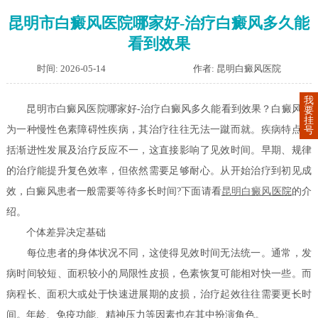
昆明市白癜风医院哪家好-治疗白癜风多久能
看到效果
时间: 2026-05-14
作者: 昆明白癜风医院
我
昆明市白癜风医院哪家好-治疗白癜风多久能看到效果？白癜风作
要
挂
为一种慢性色素障碍性疾病，其治疗往往无法一蹴而就。疾病特点包
号
括渐进性发展及治疗反应不一，这直接影响了见效时间。早期、规律
的治疗能提升复色效率，但依然需要足够耐心。从开始治疗到初见成
效，白癜风患者一般需要等待多长时间?下面请看
昆明白癜风
医院
的介
绍。
个体差异决定基础
每位患者的身体状况不同，这使得见效时间无法统一。通常，发
病时间较短、面积较小的局限性皮损，色素恢复可能相对快一些。而
病程长、面积大或处于快速进展期的皮损，治疗起效往往需要更长时
间。年龄、免疫功能、精神压力等因素也在其中扮演角色。