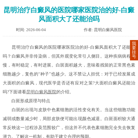
昆明治疗白癜风的医院哪家医院治的好-白癜
风面积大了还能治吗
时间: 2026-06-04
作者: 昆明白癜风医院
我
昆明治疗白癜风的医院哪家医院治的好-白癜风面积大了还能治
要
挂
吗？白癜风并非传染病，但其外观变化常引人侧目。这种疾病病程缓
号
慢，有时稳定，有时进展。白斑面积越大，意味着残留的正常黑色素
细胞越少，复色的“种子”也越少。这不禁让人担忧：对于已经发展成
大面积的白癜风，现代医学是否还有应对之策?大面积白癜风还能治
吗?下面请看
昆明白癜风
医院
的介绍。
白斑形成原理与特点
白斑的出现与皮肤中色素细胞的活性变化有关。当这些细胞功能
减弱或数量减少时，局部皮肤便可能出现颜色减退。白斑面积较大通
常反映这一过程涉及范围较广，但这并不代表色素细胞完全失去恢复
潜力。了解这一机制，有助于建立合理的预期。