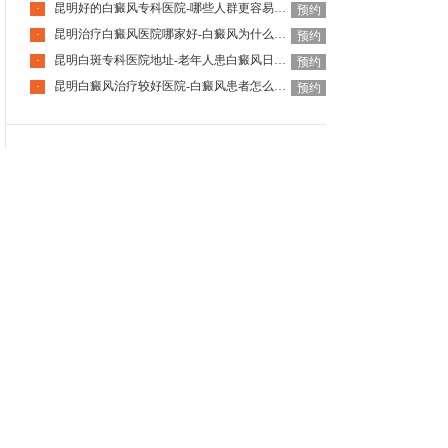
昆明好的白癜风专科医院-哪些人群更容易患白癜风呀
·
预约
昆明治疗白癜风医院哪家好-白癜风为什么好发于摩擦部位
·
预约
昆明白斑专科医院地址-老年人患白癜风日常该怎么护理
·
预约
昆明白癜风治疗较好医院-白癜风患者怎么应对外界的目光
·
预约