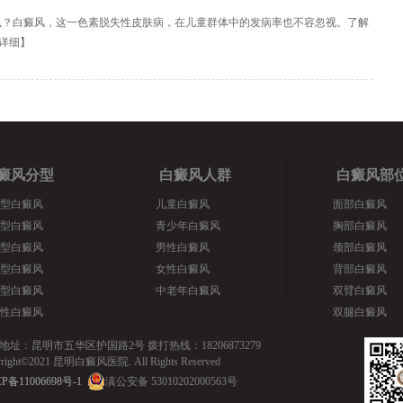
么？白癜风，这一色素脱失性皮肤病，在儿童群体中的发病率也不容忽视。了解
详细
】
癜风分型
白癜风人群
白癜风部
型白癜风
儿童白癜风
面部白癜风
型白癜风
青少年白癜风
胸部白癜风
型白癜风
男性白癜风
颈部白癜风
型白癜风
女性白癜风
背部白癜风
型白癜风
中老年白癜风
双臂白癜风
性白癜风
双腿白癜风
地址：昆明市五华区护国路2号 拨打热线：18206873279
yright©2021 昆明白癜风医院. All Rights Reserved
P备11006698号-1
滇公安备 53010202000563号