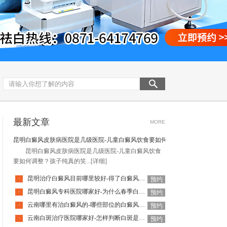
最新文章
MORE
昆明白癜风皮肤病医院是几级医院-儿童白癜风饮食要如何调整
昆明白癜风皮肤病医院是几级医院-儿童白癜风饮食
要如何调整？孩子纯真的笑...
[详细]
昆明治疗白癜风目前哪里较好-得了白癜风该怎么调节负面情绪呢
·
预约
昆明白癜风专科医院哪家好-为什么春季白癜风扩散速度会变快
·
预约
云南哪里有治白癜风的-哪些部位的白癜风要提高警惕呢
·
预约
云南白斑治疗医院哪家好-怎样判断白斑是不是白癜风
·
预约