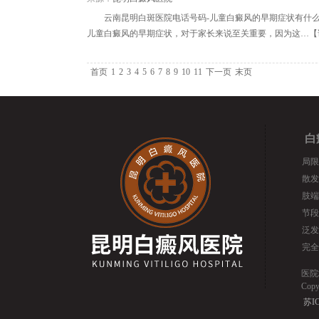
云南昆明白斑医院电话号码-儿童白癜风的早期症状有什
儿童白癜风的早期症状，对于家长来说至关重要，因为这…【
首页
1
2
3
4
5
6
7
8
9
10
11
下一页
末页
白
局限
散发
肢端
节段
泛发
完全
医院
Cop
苏IC