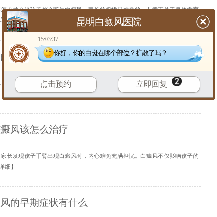
要怎么做？当孩子被诊断为白癜风，家长的担忧是难免的。儿童正处于身体发育
昆明白癜风医院
详细
】
15:03:37
你好，你的白斑在哪个部位？扩散了吗？
了白癜风该怎么治疗呢
呢？当白癜风悄悄找上孩子，家长们往往会陷入焦虑与慌乱之中，一时不知所
点击预约
立即回复
【
详细
】
白癜风该怎么治疗
当家长发现孩子手臂出现白癜风时，内心难免充满担忧。白癜风不仅影响孩子的
详细
】
癜风的早期症状有什么