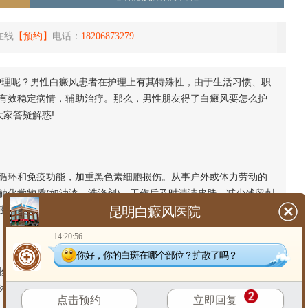
在线
【预约】
电话：
18206873279
理呢？男性白癜风患者在护理上有其特殊性，由于生活习惯、职
有效稳定病情，辅助治疗。那么，男性朋友得了白癜风要怎么护
家答疑解惑!
环和免疫功能，加重黑色素细胞损伤。从事户外或体力劳动的
触化学物质(如油漆、洗涤剂)，工作后及时清洁皮肤，减少残留刺
疫力。
昆明白癜风医院
14:20:56
你好，你的白斑在哪个部位？扩散了吗？
摩擦白斑部位。外出时根据紫外线强度涂防晒霜或戴遮阳帽，
沐浴露清洁皮肤，避免汗液长时间刺激。剃须时动作轻柔，避免
点击预约
立即回复