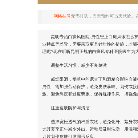
网络挂号
无需排队，当天预约可当天就诊。
昆明专治白癜风医院-男性患上白癜风该怎么护
业特点等差异，需要采取更具针对性的措施，才能
理呢?现在听听昆明正规的白癜风专科医院医生为大
调整生活习惯，减少不良刺激
戒烟限酒，烟草中的尼古丁和酒精会影响血液循
男性，需加强劳动保护，避免皮肤暴晒、划伤或接
激。避免熬夜和过度劳累，保持规律作息，增强免
注重皮肤防护与清洁
选择宽松透气的棉质衣物，避免化纤、紧身衣物
尤其夏季正午减少外出。运动后及时洗澡，用温和
刀片划伤皮肤引发同形反应。