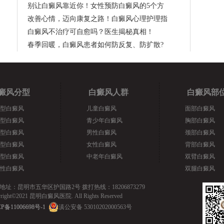
别让白癜风靠近你！女性预防白癜风的5个方
改善心情，迈向康复之路！白癜风心理护理指
白癜风不治疗可自愈吗？医生揭秘真相！
春季回暖，白癜风患者如何防反复、防扩散?
癜风分型
白癜风人群
白癜风部
型白癜风
儿童白癜风
面部白癜风
型白癜风
青少年白癜风
胸部白癜风
型白癜风
男性白癜风
颈部白癜风
型白癜风
女性白癜风
背部白癜风
型白癜风
中老年白癜风
双臂白癜风
性白癜风
双腿白癜风
地址：昆明市五华区护国路2号 拨打热线：18206873279
yright©2021 昆明白癜风医院. All Rights Reserved
P备11006698号-1
滇公安备 53010202000563号