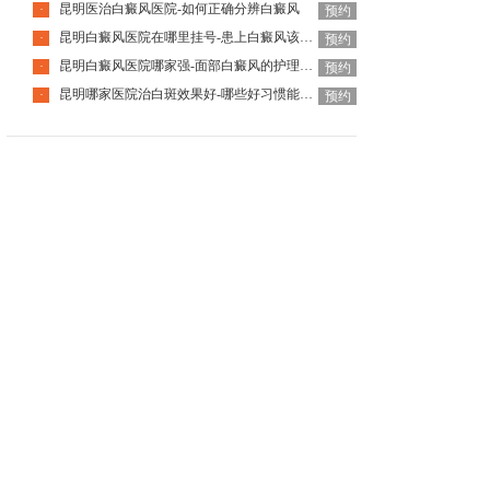
昆明医治白癜风医院-如何正确分辨白癜风
·
预约
昆明白癜风医院在哪里挂号-患上白癜风该怎么办呢
·
预约
昆明白癜风医院哪家强-面部白癜风的护理要注意什么
·
预约
昆明哪家医院治白斑效果好-哪些好习惯能够预防白癜风
·
预约