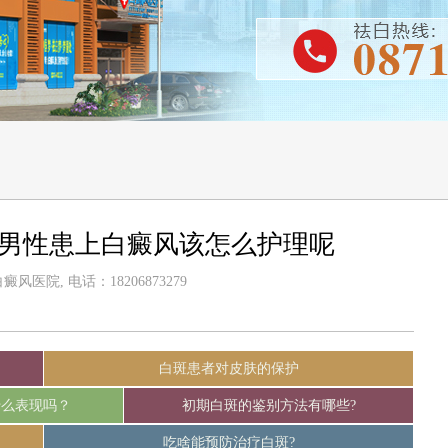
-男性患上白癜风该怎么护理呢
风医院, 电话：18206873279
白斑患者对皮肤的保护
什么表现吗？
初期白斑的鉴别方法有哪些?
吃啥能预防治疗白斑?