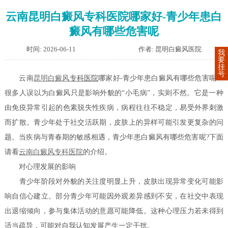
云南昆明白癜风专科医院哪家好-青少年患白
癜风有哪些危害呢
时间: 2026-06-11
作者: 昆明白癜风医院
我
要
挂
号
云南
昆明白癜风
专科医院
哪家好-青少年患白癜风有哪些危害呢？
很多人误以为白癜风只是影响外貌的“小毛病”，实则不然。它是一种
由免疫异常引起的色素脱失性疾病，病程往往不稳定，易受外界刺激
而扩散。青少年处于社交活跃期，皮肤上的异样可能引发更复杂的问
题。当疾病与青春期的敏感相遇，青少年患白癜风有哪些危害呢?下面
请看
云南白癜风专科医院
的介绍。
对心理发展的影响
青少年阶段对外貌的关注度明显上升，皮肤出现异常变化可能影
响自信心建立。部分青少年可能因外观差异感到不安，在社交中表现
出退缩倾向，参与集体活动的意愿可能降低。这种心理压力若未得到
适当疏导，可能对自我认知发展产生一定干扰。