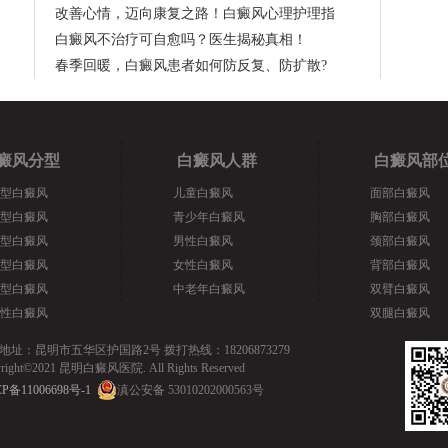
改善心情，迈向康复之路！白癜风心理护理指
白癜风不治疗可自愈吗？医生揭秘真相！
春季回暖，白癜风患者如何防反复、防扩散?
癜风分型
白癜风人群
白癜风部
型白癜风
儿童白癜风
面部白癜风
型白癜风
青少年白癜风
胸部白癜风
型白癜风
男性白癜风
颈部白癜风
型白癜风
女性白癜风
背部白癜风
型白癜风
中老年白癜风
双臂白癜风
性白癜风
双腿白癜风
地址：昆明市五华区护国路2号 拨打热线：18206873279
yright©2021 昆明白癜风医院. All Rights Reserved
P备11006698号-1
滇公安备 53010202000563号