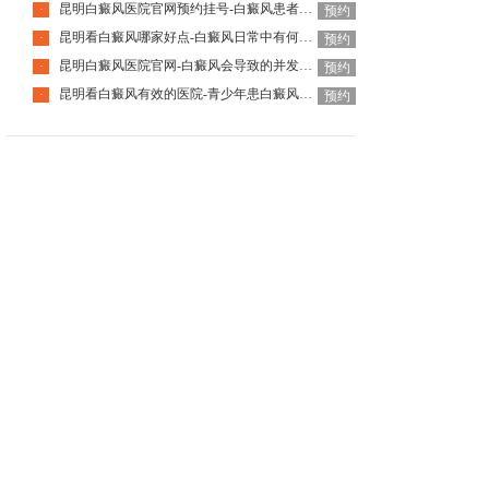
昆明白癜风医院官网预约挂号-白癜风患者日常该怎么护理好呢
·
预约
昆明看白癜风哪家好点-白癜风日常中有何要注意的
·
预约
昆明白癜风医院官网-白癜风会导致的并发症是什么
·
预约
昆明看白癜风有效的医院-青少年患白癜风为什么要趁早治疗
·
预约