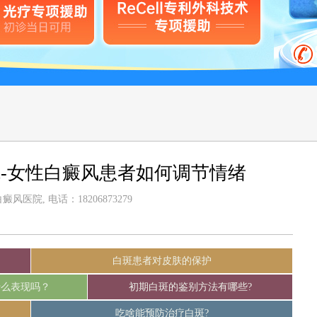
-女性白癜风患者如何调节情绪
风医院, 电话：18206873279
白斑患者对皮肤的保护
什么表现吗？
初期白斑的鉴别方法有哪些?
吃啥能预防治疗白斑?